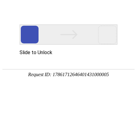
金?品?服?务
专注于中国特种计算机应用解决
服务器定制介绍
服务器定制能力
服务器定制分类
服务器品
配置定制化：按需配置硬件方案