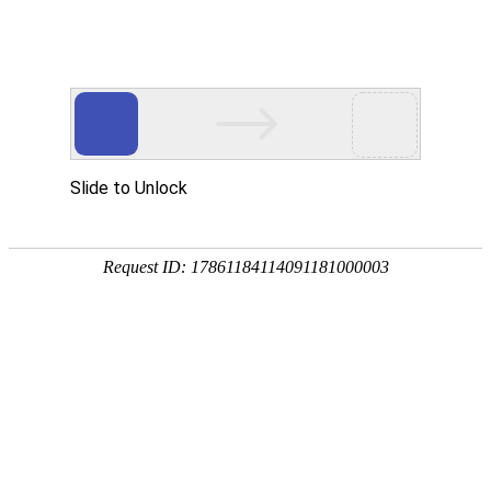
金?品?服?务
专注于中国特种计算机应用解决
服务器定制介绍
服务器定制能力
服务器定制分类
服务器品